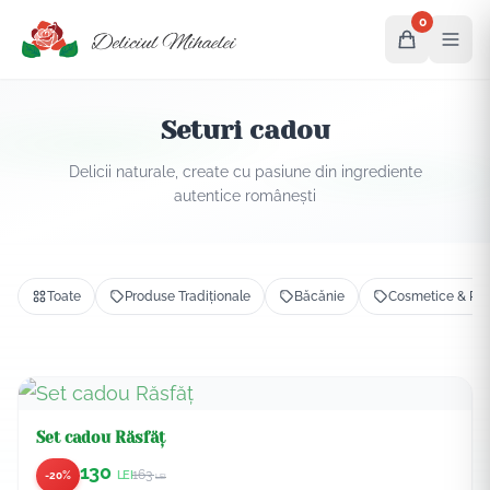
0
Seturi cadou
Delicii naturale, create cu pasiune din ingrediente
autentice românești
Toate
Produse Tradiționale
Băcănie
Cosmetice & Prod
Set cadou Răsfăț
130
163
LEI
-20%
LEI