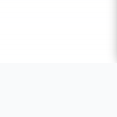
Suntem aici pentru tine
Hai sa vorbim!