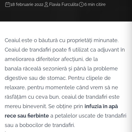
18 februarie 2022
Flavia Furculita
6 min citire
Ceaiul este o
băutură
cu
proprietăți
minunate.
Ceaiul de trandafiri poate
fi
utilizat
ca
adjuvant
în
ameliorarea diferitelor
afecțiuni
, de
la
banala
răceală
sezonieră
și
până
la probleme
digestive
sau
de stomac. Pentru clipele de
relaxare, pentru
momentele
când
vrem
să
ne
răsfățăm
cu ceva bun, ceaiul de trandafiri este
mereu binevenit.
Se
obține
prin
infuzia
în
apă
rece sau fierbinte
a petalelor uscate de trandafiri
sau a bobocilor de trandafiri.