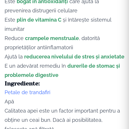
Este
bogat
în
antioxidanți
care
ajută
la
prevenirea distrugerii celulare
Este
plin de
vitamina
C
și
întărește
sistemul
imunitar
Reduce
crampele menstruale
,
datorită
proprietăților
antiinflamatorii
Ajută
la
reducerea nivelului de stres
și
anxietate
E un
adevărat
remediu
în
durerile de stomac
și
problemele digestive
Ingrediente:
Petale de
trandafiri
Apă
Calitatea
apei este un factor
important
pentru a
obține
un ceai bun.
Dacă
ai
posibilitatea
,