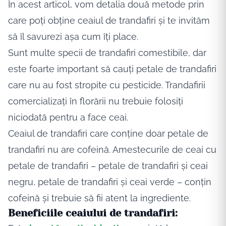
În
acest articol, vom detalia
două
metode prin
care
poți
obține
ceaiul de trandafiri
și
te
invităm
să
îl
savurezi
așa
cum
îți
place
.
Sunt
multe
specii de
trandafiri
comestibile, dar
este foarte
important
să
cauți
petale de trandafiri
care
nu au fost stropite cu pesticide. Trandafirii
comercializați
în
florării
nu trebuie
folosiți
niciodată
pentru a face ceai.
Ceaiul de
trandafiri
care
conține
doar petale de
trandafiri nu are
cofeină
. Amestecurile de ceai cu
petale de trandafiri – petale de trandafiri
și
ceai
negru, petale de trandafiri
și
ceai verde –
conțin
cofeină
și
trebuie
să
fii atent
la
ingrediente
.
Beneficiile ceaiului de
trandafiri: