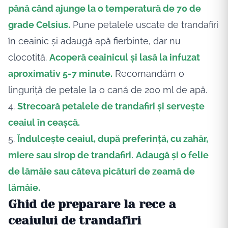
până când ajunge la o temperatură de 70 de
grade Celsius.
Pune petalele uscate de trandafiri
în ceainic și adaugă apă fierbinte, dar nu
clocotită.
Acoperă ceainicul și lasă la infuzat
aproximativ 5-7 minute.
Recomandăm o
linguriță de petale la o cană de 200 ml de apă.
4.
Strecoară petalele de trandafiri și servește
ceaiul în ceașcă.
5.
Îndulcește ceaiul, după preferință, cu zahăr,
miere sau sirop de trandafiri.
Adaugă și o felie
de lămâie sau câteva picături de zeamă de
lămâie.
Ghid de preparare la rece a
ceaiului de trandafiri